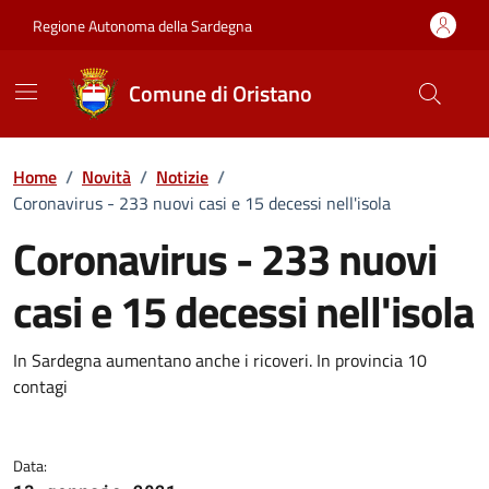
Vai ai contenuti
Vai al Footer
Regione Autonoma della Sardegna
Comune di Oristano
Home
/
Novità
/
Notizie
/
Coronavirus - 233 nuovi casi e 15 decessi nell'isola
Coronavirus - 233 nuovi
casi e 15 decessi nell'isola
Dettagli della notizia
In Sardegna aumentano anche i ricoveri. In provincia 10
contagi
Data: