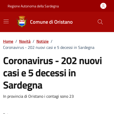
Vai ai contenuti
Vai al Footer
Regione Autonoma della Sardegna
Comune di Oristano
Home
/
Novità
/
Notizie
/
Coronavirus - 202 nuovi casi e 5 decessi in Sardegna
Coronavirus - 202 nuovi
casi e 5 decessi in
Sardegna
Dettagli della notizia
In provincia di Oristano i contagi sono 23