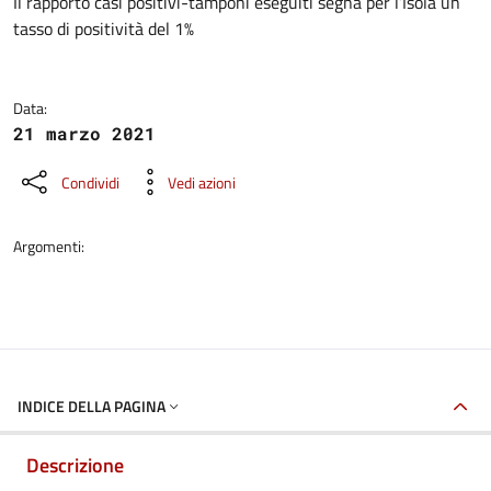
Dettagli della notizia
Il rapporto casi positivi-tamponi eseguiti segna per l’Isola un
tasso di positività del 1%
Data:
21 marzo 2021
Condividi
Vedi azioni
Argomenti:
INDICE DELLA PAGINA
Descrizione