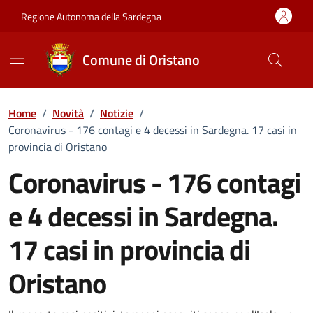
Vai ai contenuti
Vai al Footer
Regione Autonoma della Sardegna
Comune di Oristano
Home
/
Novità
/
Notizie
/
Coronavirus - 176 contagi e 4 decessi in Sardegna. 17 casi in
provincia di Oristano
Coronavirus - 176 contagi
e 4 decessi in Sardegna.
17 casi in provincia di
Oristano