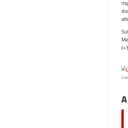
ris
dom
alt
Sul
Met
(+3
Coro
A