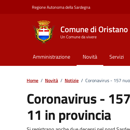
Vai ai contenuti
Vai al Footer
Regione Autonoma della Sardegna
Comune di Oristano
Un Comune da vivere
Amministrazione
Novità
Servizi
Home
/
Novità
/
Notizie
/
Coronavirus - 157 nuovi
Coronavirus - 157 
11 in provincia
Si registrano anche due decessi nel nord Sard