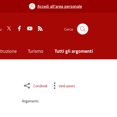
Accedi all'area personale
su
Cerca
struzione
Turismo
Tutti gli argomenti
Condividi
Vedi azioni
Argomenti: