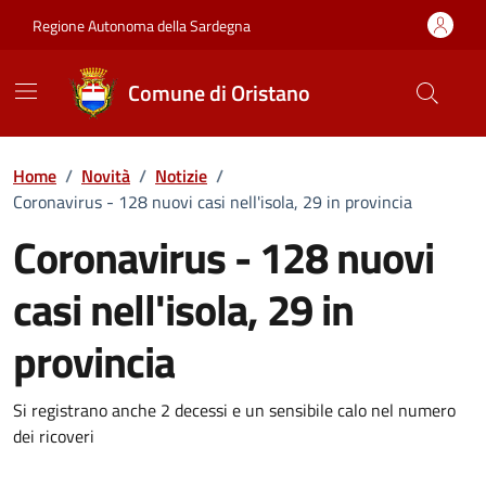
Vai ai contenuti
Vai al Footer
Regione Autonoma della Sardegna
Comune di Oristano
Home
/
Novità
/
Notizie
/
Coronavirus - 128 nuovi casi nell'isola, 29 in provincia
Coronavirus - 128 nuovi
casi nell'isola, 29 in
provincia
Dettagli della notizia
Si registrano anche 2 decessi e un sensibile calo nel numero
dei ricoveri