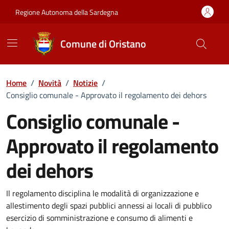
Vai ai contenuti
Vai al Footer
Regione Autonoma della Sardegna
Comune di Oristano
Home
/
Novità
/
Notizie
/
Consiglio comunale - Approvato il regolamento dei dehors
Consiglio comunale -
Approvato il regolamento
dei dehors
Dettagli della notizia
Il regolamento disciplina le modalità di organizzazione e
allestimento degli spazi pubblici annessi ai locali di pubblico
esercizio di somministrazione e consumo di alimenti e