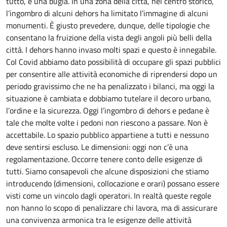
tutto, è una bugia. In una zona della città, nel centro storico,
l’ingombro di alcuni dehors ha limitato l’immagine di alcuni
monumenti. È giusto prevedere, dunque, delle tipologie che
consentano la fruizione della vista degli angoli più belli della
città. I dehors hanno invaso molti spazi e questo è innegabile.
Col Covid abbiamo dato possibilità di occupare gli spazi pubblici
per consentire alle attività economiche di riprendersi dopo un
periodo gravissimo che ne ha penalizzato i bilanci, ma oggi la
situazione è cambiata e dobbiamo tutelare il decoro urbano,
l’ordine e la sicurezza. Oggi l’ingombro di dehors e pedane è
tale che molte volte i pedoni non riescono a passare. Non è
accettabile. Lo spazio pubblico appartiene a tutti e nessuno
deve sentirsi escluso. Le dimensioni: oggi non c’è una
regolamentazione. Occorre tenere conto delle esigenze di
tutti. Siamo consapevoli che alcune disposizioni che stiamo
introducendo (dimensioni, collocazione e orari) possano essere
visti come un vincolo dagli operatori. In realtà queste regole
non hanno lo scopo di penalizzare chi lavora, ma di assicurare
una convivenza armonica tra le esigenze delle attività