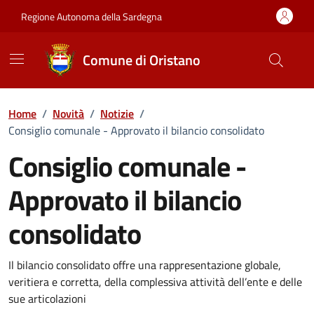
Vai ai contenuti
Vai al Footer
Regione Autonoma della Sardegna
Comune di Oristano
Home
/
Novità
/
Notizie
/
Consiglio comunale - Approvato il bilancio consolidato
Consiglio comunale -
Approvato il bilancio
consolidato
Dettagli della notizia
Il bilancio consolidato offre una rappresentazione globale,
veritiera e corretta, della complessiva attività dell’ente e delle
sue articolazioni