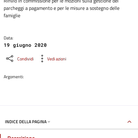
Dettagli della notizia
Rinvio in commissione per le mozioni sulla gestione dei
parcheggi a pagamento e per le misure a sostegno delle
famiglie
Data:
19 giugno 2020
Condividi
Vedi azioni
Argomenti:
INDICE DELLA PAGINA