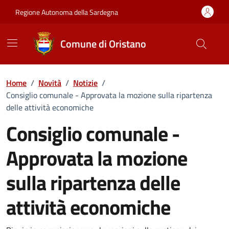
Vai ai contenuti
Vai al Footer
Regione Autonoma della Sardegna
Comune di Oristano
Home
/
Novità
/
Notizie
/
Consiglio comunale - Approvata la mozione sulla ripartenza
delle attività economiche
Consiglio comunale -
Approvata la mozione
sulla ripartenza delle
attività economiche