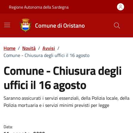
Vai ai contenuti
Vai al Footer
Regione Autonoma della Sardegna
Comune di Oristano
Home
/
Novità
/
Avvisi
/
Comune - Chiusura degli uffici il 16 agosto
Comune - Chiusura degli
uffici il 16 agosto
Dettagli della notizia
Saranno assicurati i servizi essenziali, della Polizia locale, della
Polizia mortuaria e i servizi minimi previsti per legge
Data: