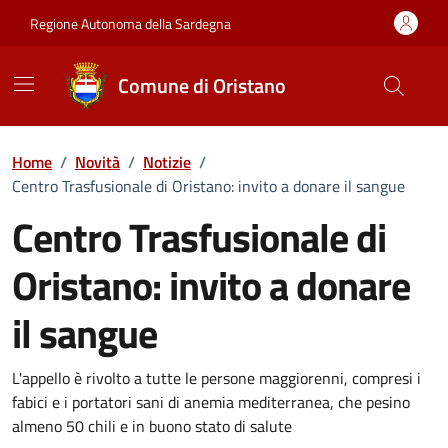
Vai ai contenuti
Vai al Footer
Regione Autonoma della Sardegna
Comune di Oristano
Home
/
Novità
/
Notizie
/
Centro Trasfusionale di Oristano: invito a donare il sangue
Centro Trasfusionale di
Oristano: invito a donare
il sangue
Dettagli della notizia
L'appello è rivolto a tutte le persone maggiorenni, compresi i
fabici e i portatori sani di anemia mediterranea, che pesino
almeno 50 chili e in buono stato di salute