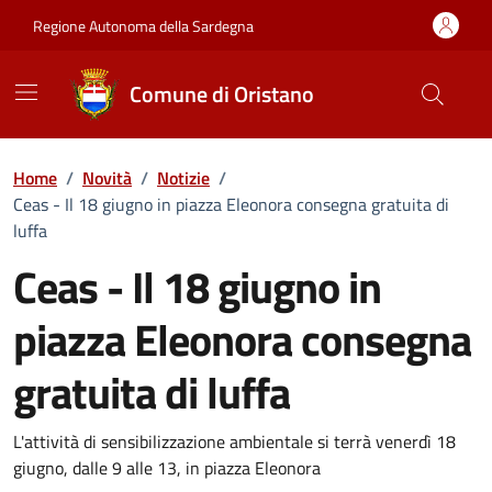
Vai ai contenuti
Vai al Footer
Regione Autonoma della Sardegna
Comune di Oristano
Home
/
Novità
/
Notizie
/
Ceas - Il 18 giugno in piazza Eleonora consegna gratuita di
luffa
Ceas - Il 18 giugno in
piazza Eleonora consegna
gratuita di luffa
Dettagli della notizia
L'attività di sensibilizzazione ambientale si terrà venerdì 18
giugno, dalle 9 alle 13, in piazza Eleonora