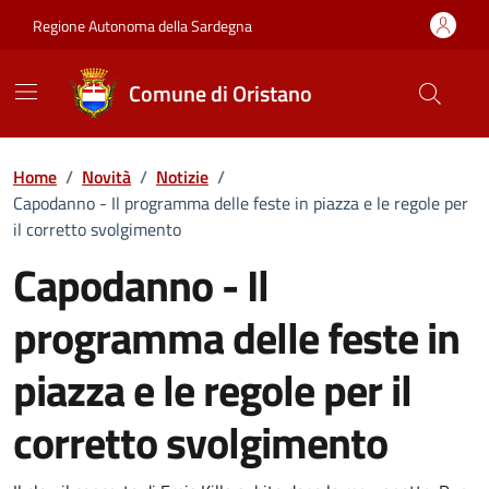
Vai ai contenuti
Vai al Footer
Regione Autonoma della Sardegna
Comune di Oristano
Home
/
Novità
/
Notizie
/
Capodanno - Il programma delle feste in piazza e le regole per
il corretto svolgimento
Capodanno - Il
programma delle feste in
piazza e le regole per il
corretto svolgimento