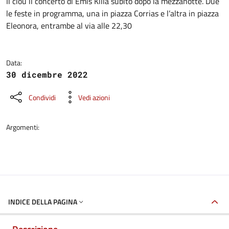
Dettagli della notizia
Il clou il concerto di Emis Killa subito dopo la mezzanotte. Due
le feste in programma, una in piazza Corrias e l’altra in piazza
Eleonora, entrambe al via alle 22,30
Data:
30 dicembre 2022
Condividi
Vedi azioni
Argomenti:
INDICE DELLA PAGINA