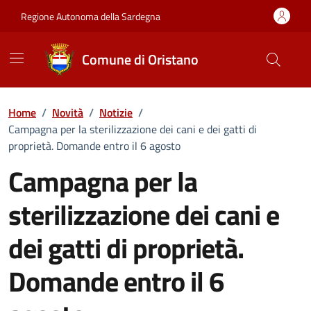
Vai ai contenuti
Vai al Footer
Regione Autonoma della Sardegna
Comune di Oristano
Home
/
Novità
/
Notizie
/
Campagna per la sterilizzazione dei cani e dei gatti di
proprietà. Domande entro il 6 agosto
Campagna per la
sterilizzazione dei cani e
dei gatti di proprietà.
Domande entro il 6