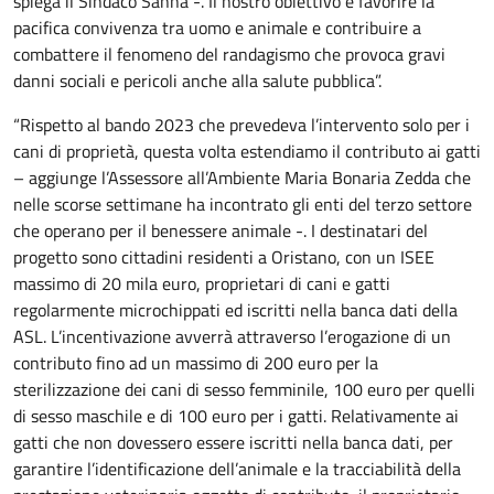
spiega il Sindaco Sanna -. Il nostro obiettivo è favorire la
pacifica convivenza tra uomo e animale e contribuire a
combattere il fenomeno del randagismo che provoca gravi
danni sociali e pericoli anche alla salute pubblica”.
“Rispetto al bando 2023 che prevedeva l’intervento solo per i
cani di proprietà, questa volta estendiamo il contributo ai gatti
– aggiunge l’Assessore all’Ambiente Maria Bonaria Zedda che
nelle scorse settimane ha incontrato gli enti del terzo settore
che operano per il benessere animale -. I destinatari del
progetto sono cittadini residenti a Oristano, con un ISEE
massimo di 20 mila euro, proprietari di cani e gatti
regolarmente microchippati ed iscritti nella banca dati della
ASL. L’incentivazione avverrà attraverso l’erogazione di un
contributo fino ad un massimo di 200 euro per la
sterilizzazione dei cani di sesso femminile, 100 euro per quelli
di sesso maschile e di 100 euro per i gatti. Relativamente ai
gatti che non dovessero essere iscritti nella banca dati, per
garantire l’identificazione dell’animale e la tracciabilità della