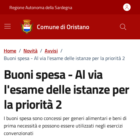
Vai ai contenuti
Vai al Footer
Regione Autonoma della Sardegna
Comune di Oristano
Home
/
Novità
/
Avvisi
/
Buoni spesa - Al via l'esame delle istanze per la priorità 2
Buoni spesa - Al via
l'esame delle istanze per
la priorità 2
Dettagli della notizia
I buoni spesa sono concessi per generi alimentari e beni di
prima necessità e possono essere utilizzati negli esercizi
convenzionati