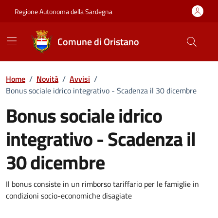
Vai ai contenuti
Vai al Footer
Regione Autonoma della Sardegna
Comune di Oristano
Home
/
Novità
/
Avvisi
/
Bonus sociale idrico integrativo - Scadenza il 30 dicembre
Bonus sociale idrico
integrativo - Scadenza il
30 dicembre
Dettagli della notizia
Il bonus consiste in un rimborso tariffario per le famiglie in
condizioni socio-economiche disagiate