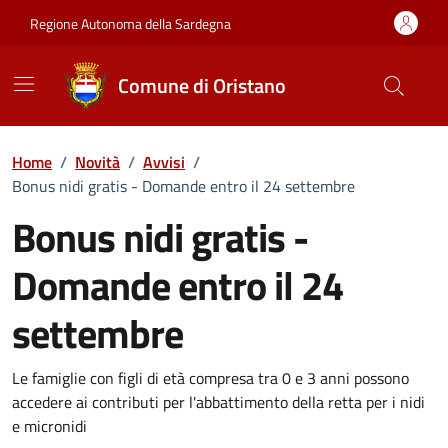
Vai ai contenuti
Vai al Footer
Regione Autonoma della Sardegna
Comune di Oristano
Home
/
Novità
/
Avvisi
/
Bonus nidi gratis - Domande entro il 24 settembre
Bonus nidi gratis -
Domande entro il 24
settembre
Dettagli della notizia
Le famiglie con figli di età compresa tra 0 e 3 anni possono
accedere ai contributi per l'abbattimento della retta per i nidi
e micronidi