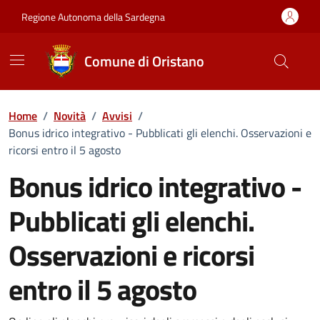
Vai ai contenuti
Vai al Footer
Regione Autonoma della Sardegna
Comune di Oristano
Home
/
Novità
/
Avvisi
/
Bonus idrico integrativo - Pubblicati gli elenchi. Osservazioni e
ricorsi entro il 5 agosto
Bonus idrico integrativo -
Pubblicati gli elenchi.
Osservazioni e ricorsi
entro il 5 agosto