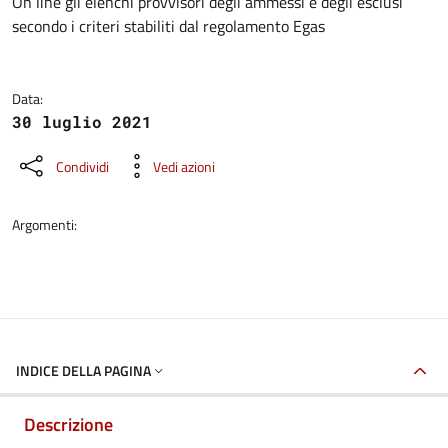
Dettagli della notizia
On line gli elenchi provvisori degli ammessi e degli esclusi
secondo i criteri stabiliti dal regolamento Egas
Data:
30 luglio 2021
Condividi
Vedi azioni
Argomenti:
INDICE DELLA PAGINA
Descrizione