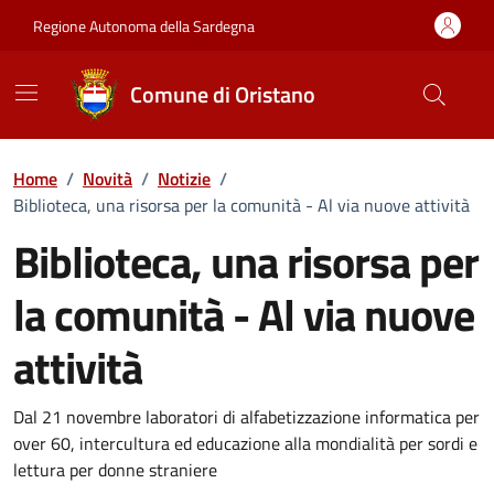
Vai ai contenuti
Vai al Footer
Regione Autonoma della Sardegna
Comune di Oristano
Home
/
Novità
/
Notizie
/
Biblioteca, una risorsa per la comunità - Al via nuove attività
Biblioteca, una risorsa per
la comunità - Al via nuove
attività
Dettagli della notizia
Dal 21 novembre laboratori di alfabetizzazione informatica per
over 60, intercultura ed educazione alla mondialità per sordi e
lettura per donne straniere