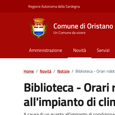
Vai ai contenuti
Vai al Footer
Regione Autonoma della Sardegna
Comune di Oristano
Un Comune da vivere
Amministrazione
Novità
Servizi
Home
/
Novità
/
Notizie
/
Biblioteca - Orari rido
Biblioteca - Orari 
all'impianto di cl
A causa di un guasto all’impianto di condiziona