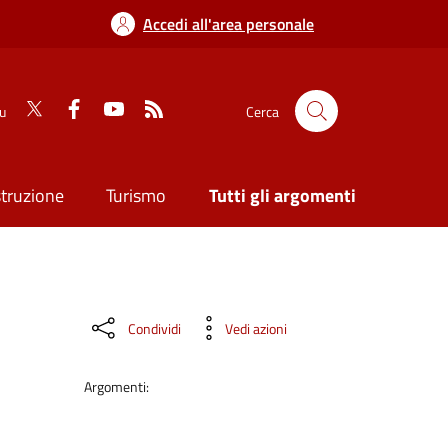
Accedi all'area personale
su
Cerca
struzione
Turismo
Tutti gli argomenti
Condividi
Vedi azioni
Argomenti: