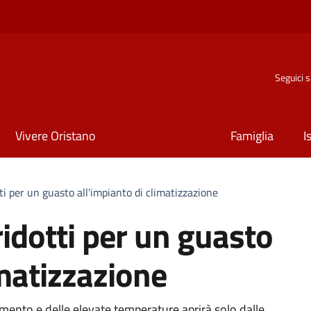
Seguici 
Vivere Oristano
Famiglia
I
tti per un guasto all'impianto di climatizzazione
ridotti per un guasto
imatizzazione
mento e delle elevate temperature aprirà solo dalle