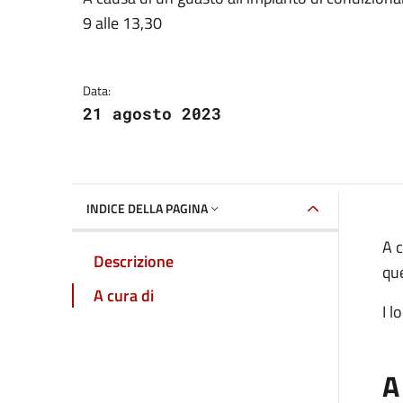
Dettagli della notizia
9 alle 13,30
Data:
21 agosto 2023
INDICE DELLA PAGINA
A c
Descrizione
que
A cura di
I l
A