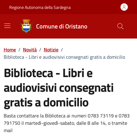
Vai ai contenuti
Vai al Footer
Regione Autonoma della Sardegna
Comune di Oristano
Home
/
Novità
/
Notizie
/
Biblioteca - Libri e audiovisivi consegnati gratis a domicilio
Biblioteca - Libri e
audiovisivi consegnati
gratis a domicilio
Dettagli della notizia
Basta contattare la Biblioteca ai numeri 0783 73119 e 0783
791750 il martedì-giovedì-sabato, dalle 8 alle 14, o tramite
mail