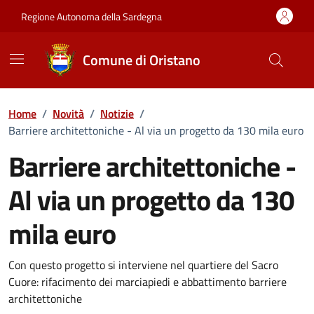
Vai ai contenuti
Vai al Footer
Regione Autonoma della Sardegna
Comune di Oristano
Home
/
Novità
/
Notizie
/
Barriere architettoniche - Al via un progetto da 130 mila euro
Barriere architettoniche -
Al via un progetto da 130
mila euro
Dettagli della notizia
Con questo progetto si interviene nel quartiere del Sacro
Cuore: rifacimento dei marciapiedi e abbattimento barriere
architettoniche