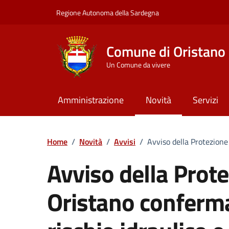
Vai ai contenuti
Vai al Footer
Regione Autonoma della Sardegna
Comune di Oristano
Un Comune da vivere
Amministrazione
Novità
Servizi
Home
/
Novità
/
Avvisi
/
Avviso della Protezione 
Avviso della Protez
Oristano confermat