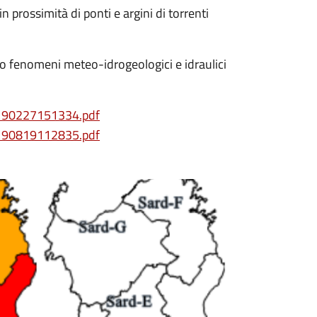
n prossimità di ponti e argini di torrenti
 fenomeni meteo-idrogeologici e idraulici
0190227151334.pdf
0190819112835.pdf