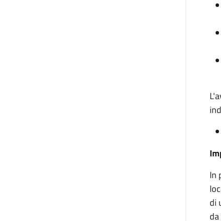
L'a
ind
Im
In 
loc
di 
da 