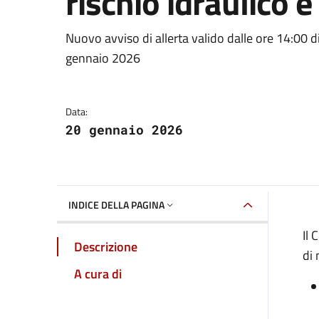
rischio idraulico 
Dettagli della notizia
Nuovo avviso di allerta valido dalle ore 14:00 
gennaio 2026
Data:
20 gennaio 2026
INDICE DELLA PAGINA
Il 
Descrizione
di
A cura di