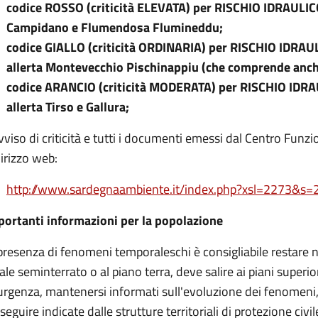
codice ROSSO (criticità ELEVATA) per RISCHIO IDRAULIC
Campidano e Flumendosa Flumineddu;
codice GIALLO (criticità ORDINARIA) per RISCHIO IDRAU
allerta Montevecchio Pischinappiu (che comprende anch
codice ARANCIO (criticità MODERATA) per RISCHIO IDRA
allerta Tirso e Gallura;
vviso di criticità e tutti i documenti emessi dal Centro Funz
irizzo web:
http://www.sardegnaambiente.it/index.php?xsl=2273
portanti informazioni per la popolazione
presenza di fenomeni temporaleschi è consigliabile restare nel
ale seminterrato o al piano terra, deve salire ai piani superiori
urgenza, mantenersi informati sull'evoluzione dei fenomeni,
seguire indicate dalle strutture territoriali di protezione civil