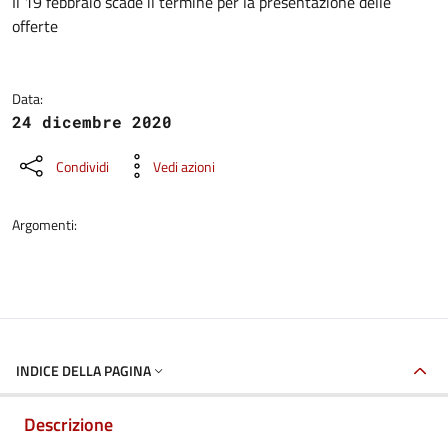
Dettagli della notizia
Il 19 febbraio scade il termine per la presentazione delle
offerte
Data:
24 dicembre 2020
Condividi
Vedi azioni
Argomenti:
INDICE DELLA PAGINA
Descrizione