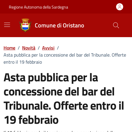
Vai ai contenuti
Vai al Footer
Regione Autonoma della Sardegna
Comune di Oristano
Home
/
Novità
/
Avvisi
/
Asta pubblica per la concessione del bar del Tribunale. Offerte
entro il 19 febbraio
Asta pubblica per la
concessione del bar del
Tribunale. Offerte entro il
19 febbraio