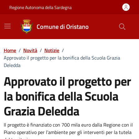
Vai ai contenuti
Vai al Footer
Regione Autonoma della Sardegna
Comune di Oristano
Home
/
Novità
/
Notizie
/
Approvato il progetto per la bonifica della Scuola Grazia
Deledda
Approvato il progetto per
la bonifica della Scuola
Grazia Deledda
Dettagli della notizia
Il progetto è finanziato con 700 mila euro dalla Regione con il
Piano operativo per l’ambiente per gli interventi per la tutela