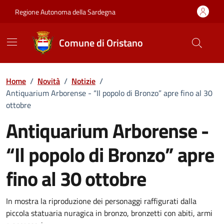
Vai ai contenuti
Vai al Footer
Regione Autonoma della Sardegna
Comune di Oristano
Home
/
Novità
/
Notizie
/
Antiquarium Arborense - “Il popolo di Bronzo” apre fino al 30
ottobre
Antiquarium Arborense -
“Il popolo di Bronzo” apre
fino al 30 ottobre
Dettagli della notizia
In mostra la riproduzione dei personaggi raffigurati dalla
piccola statuaria nuragica in bronzo, bronzetti con abiti, armi