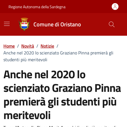
Vai ai contenuti
Vai al Footer
Regione Autonoma della Sardegna
Comune di Oristano
Home
/
Novità
/
Notizie
/
Anche nel 2020 lo scienziato Graziano Pinna premierà gli
studenti più meritevoli
Anche nel 2020 lo
scienziato Graziano Pinna
premierà gli studenti più
meritevoli