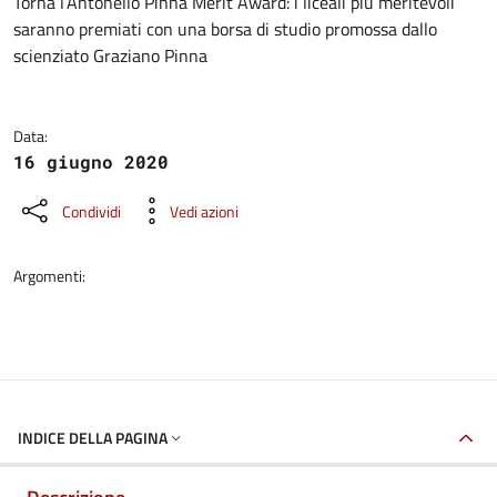
Dettagli della notizia
Torna l’Antonello Pinna Merit Award: i liceali più meritevoli
saranno premiati con una borsa di studio promossa dallo
scienziato Graziano Pinna
Data:
16 giugno 2020
Condividi
Vedi azioni
Argomenti:
INDICE DELLA PAGINA