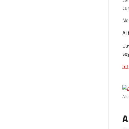
cum
Nel
Ai 
L'a
se
ht
All
A