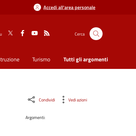
Accedi all'area personale
su
Cerca
struzione
Turismo
Tutti gli argomenti
Condividi
Vedi azioni
Argomenti: