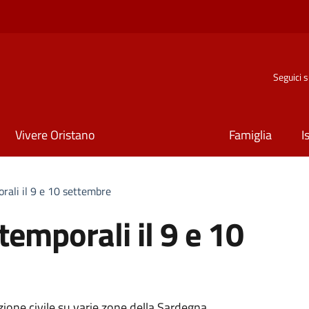
Seguici 
Vivere Oristano
Famiglia
I
rali il 9 e 10 settembre
temporali il 9 e 10
ione civile su varie zone della Sardegna