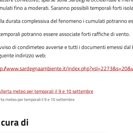
ulati fino a moderati. Saranno possibili temporali forti isolat
la durata complessiva del fenomeno i cumulati potranno esse
temporali potranno essere associate forti raffiche di vento.
vviso di condimeteo avverse e tutti i documenti emessi dal 
guente indirizzo web:
tp://www.sardegnaambiente.it/index.php?xsl=2273&s=2
erta meteo per temporali il 9 e 10 settembre
 cura di