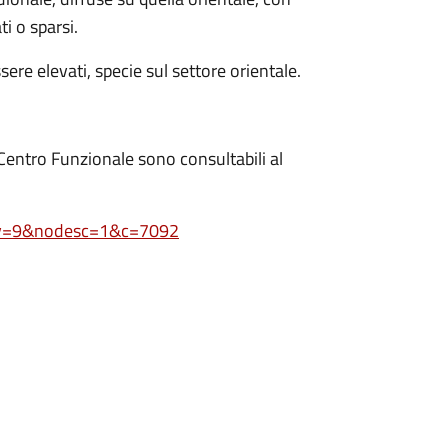
i o sparsi.
re elevati, specie sul settore orientale.
Centro Funzionale sono consultabili al
0&v=9&nodesc=1&c=7092