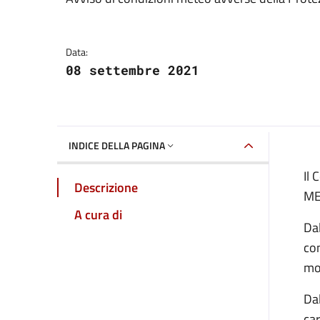
Dettagli della notizia
Data:
08 settembre 2021
INDICE DELLA PAGINA
Il
Descrizione
ME
A cura di
Dal
con
mod
Dal
car