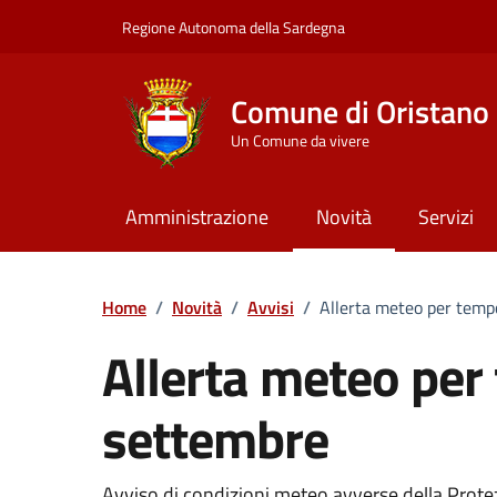
Vai ai contenuti
Vai al Footer
Regione Autonoma della Sardegna
Comune di Oristano
Un Comune da vivere
Amministrazione
Novità
Servizi
Home
/
Novità
/
Avvisi
/
Allerta meteo per tempo
Allerta meteo per 
settembre
Avviso di condizioni meteo avverse della Protez