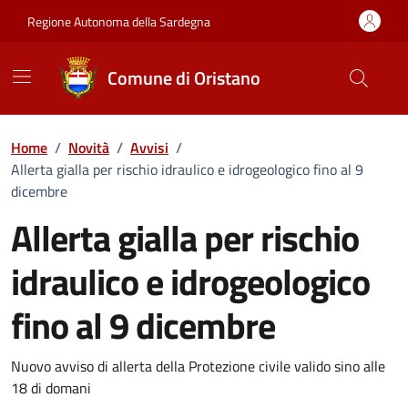
Vai ai contenuti
Vai al Footer
Regione Autonoma della Sardegna
Comune di Oristano
Home
/
Novità
/
Avvisi
/
Allerta gialla per rischio idraulico e idrogeologico fino al 9
dicembre
Allerta gialla per rischio
idraulico e idrogeologico
fino al 9 dicembre
Dettagli della notizia
Nuovo avviso di allerta della Protezione civile valido sino alle
18 di domani