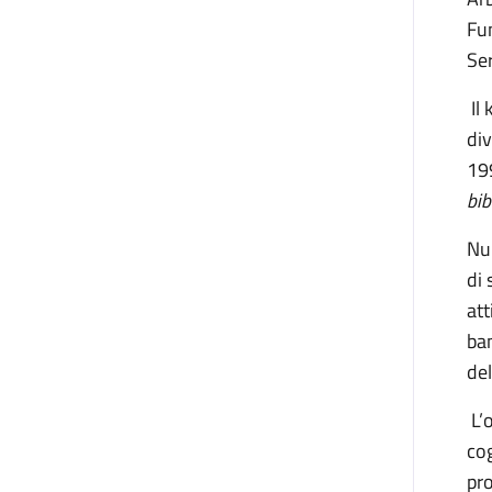
Fun
Ser
Il 
div
19
bib
Nu
di 
att
bam
del
L’o
cog
pro