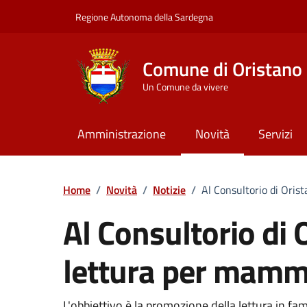
Vai ai contenuti
Vai al Footer
Regione Autonoma della Sardegna
Comune di Oristano
Un Comune da vivere
Amministrazione
Novità
Servizi
Home
/
Novità
/
Notizie
/
Al Consultorio di Ori
Al Consultorio di
lettura per mamm
L'obbiettivo è la promozione della lettura in fami