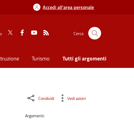
Accedi all'area personale
su
Cerca
struzione
Turismo
Tutti gli argomenti
Condividi
Vedi azioni
Argomenti: