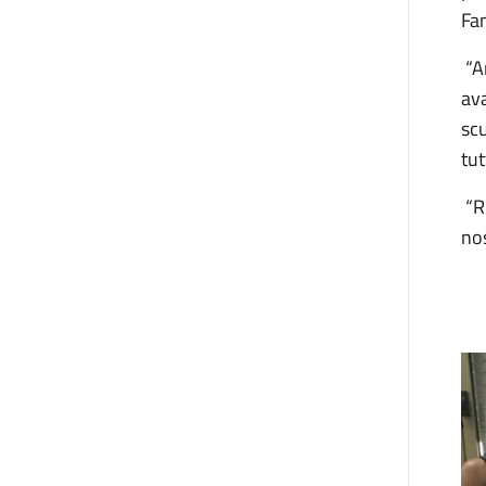
Fam
“An
ava
scu
tut
“Ri
nos