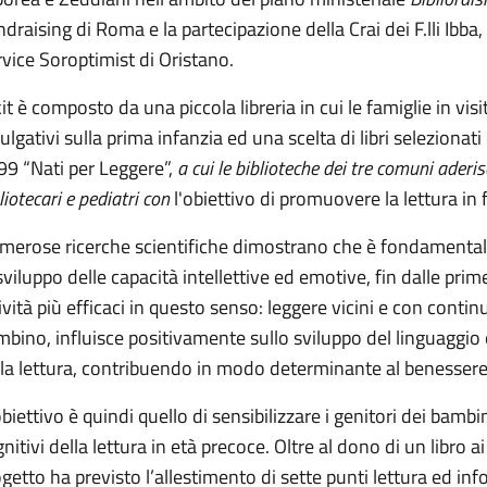
draising di Roma e la partecipazione della Crai dei F.lli Ibba
vice Soroptimist di Oristano.
kit è composto da una piccola libreria in cui le famiglie in vi
ulgativi sulla prima infanzia ed una scelta di libri selezion
99 “Nati per Leggere”,
a cui le biblioteche dei tre comuni aderi
liotecari e pediatri con
l'obiettivo di promuovere la lettura in 
merose ricerche scientifiche dimostrano che è fondamentale 
sviluppo delle capacità intellettive ed emotive, fin dalle prime
ività più efficaci in questo senso: leggere vicini e con contin
bino, influisce positivamente sullo sviluppo del linguaggio
la lettura, contribuendo in modo determinante al benessere d
biettivo è quindi quello di sensibilizzare i genitori dei bambini
nitivi della lettura in età precoce. Oltre al dono di un libro a
getto ha previsto l’allestimento di sette punti lettura ed inf