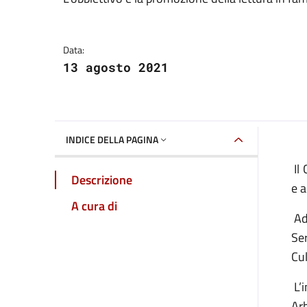
Dettagli della notizia
Data:
13 agosto 2021
INDICE DELLA PAGINA
Il 
Descrizione
e a
A cura di
Ad 
Ser
Cul
L’i
Arb