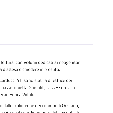
 lettura, con volumi dedicati ai neogenitori
a d’attesa e chiedere in prestito.
arducci 41, sono stati la direttrice dei
aria Antonietta Grimaldi, l’assessore alla
cari Enrica Vidali.
to dalle biblioteche dei comuni di Oristano,
ing 4
, con il coordinamento della Scuola di