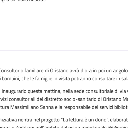
Consultorio familiare di Oristano avrà d’ora in poi un angolo
i bambini, che le famiglie in visita potranno consultare in sal
inaugurarlo questa mattina, nella sede consultoriale di via C
vizi consultoriali del distretto socio-sanitario di Oristano M
tura Massimiliano Sanna e la responsabile dei servizi bibliote
niziativa rientra nel progetto “La lettura è un dono”, elabora
orea e Zeddiani nell’ambito del piano ministeriale
Bibliorais