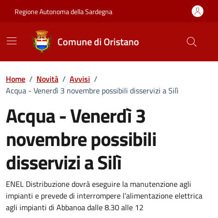
Vai ai contenuti
Vai al Footer
Regione Autonoma della Sardegna
Comune di Oristano
Home
/
Novità
/
Avvisi
/
Acqua - Venerdì 3 novembre possibili disservizi a Silì
Acqua - Venerdì 3
novembre possibili
disservizi a Silì
Dettagli della notizia
ENEL Distribuzione dovrà eseguire la manutenzione agli
impianti e prevede di interrompere l’alimentazione elettrica
agli impianti di Abbanoa dalle 8.30 alle 12