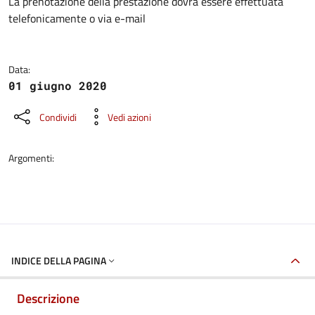
Dettagli della notizia
La prenotazione della prestazione dovrà essere effettuata
telefonicamente o via e-mail
Data:
01 giugno 2020
Condividi
Vedi azioni
Argomenti:
INDICE DELLA PAGINA
Descrizione