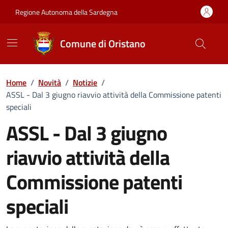
Vai ai contenuti
Vai al Footer
Regione Autonoma della Sardegna
Comune di Oristano
Home
/
Novità
/
Notizie
/
ASSL - Dal 3 giugno riavvio attività della Commissione patenti
speciali
ASSL - Dal 3 giugno
riavvio attività della
Commissione patenti
speciali