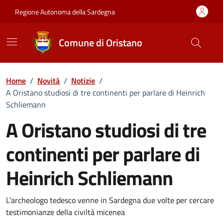
Vai ai contenuti
Vai al Footer
Regione Autonoma della Sardegna
Comune di Oristano
Home
/
Novità
/
Notizie
/
A Oristano studiosi di tre continenti per parlare di Heinrich
Schliemann
A Oristano studiosi di tre
continenti per parlare di
Heinrich Schliemann
Dettagli della notizia
L’archeologo tedesco venne in Sardegna due volte per cercare
testimonianze della civiltà micenea