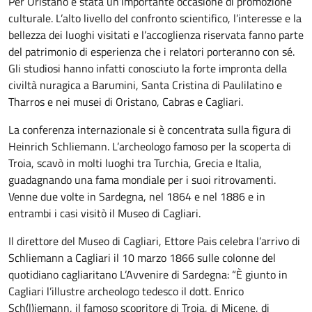
Per Oristano è stata un’importante occasione di promozione
culturale. L’alto livello del confronto scientifico, l’interesse e la
bellezza dei luoghi visitati e l’accoglienza riservata fanno parte
del patrimonio di esperienza che i relatori porteranno con sé.
Gli studiosi hanno infatti conosciuto la forte impronta della
civiltà nuragica a Barumini, Santa Cristina di Paulilatino e
Tharros e nei musei di Oristano, Cabras e Cagliari.
La conferenza internazionale si è concentrata sulla figura di
Heinrich Schliemann. L’archeologo famoso per la scoperta di
Troia, scavò in molti luoghi tra Turchia, Grecia e Italia,
guadagnando una fama mondiale per i suoi ritrovamenti.
Venne due volte in Sardegna, nel 1864 e nel 1886 e in
entrambi i casi visitò il Museo di Cagliari.
Il direttore del Museo di Cagliari, Ettore Pais celebra l’arrivo di
Schliemann a Cagliari il 10 marzo 1866 sulle colonne del
quotidiano cagliaritano L’Avvenire di Sardegna: “È giunto in
Cagliari l’illustre archeologo tedesco il dott. Enrico
Sch(l)iemann, il famoso scopritore di Troia, di Micene, di