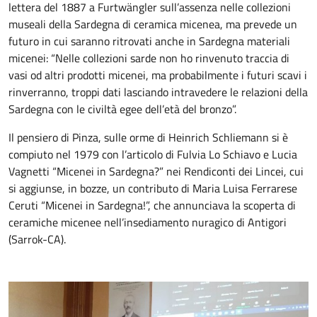
lettera del 1887 a Furtwängler sull’assenza nelle collezioni
museali della Sardegna di ceramica micenea, ma prevede un
futuro in cui saranno ritrovati anche in Sardegna materiali
micenei: “Nelle collezioni sarde non ho rinvenuto traccia di
vasi od altri prodotti micenei, ma probabilmente i futuri scavi i
rinverranno, troppi dati lasciando intravedere le relazioni della
Sardegna con le civiltà egee dell’età del bronzo”.
Il pensiero di Pinza, sulle orme di Heinrich Schliemann si è
compiuto nel 1979 con l’articolo di Fulvia Lo Schiavo e Lucia
Vagnetti “Micenei in Sardegna?” nei Rendiconti dei Lincei, cui
si aggiunse, in bozze, un contributo di Maria Luisa Ferrarese
Ceruti “Micenei in Sardegna!”, che annunciava la scoperta di
ceramiche micenee nell’insediamento nuragico di Antigori
(Sarrok-CA).