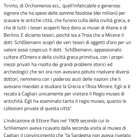
Tirinto, di Orchomenos ecc., quell’infaticabile e generoso
signore che ha speso delle somme favolose (dei milioni) per
scavare le antiche città, che furono culla della civiltà greca, e
che di tutti i tesori scoperti fece dono ai musei di Atene e di
Berlino. E diciamo tesori, poiché sia a Troia che a Micene il
dott. Sch(l)iemann scoprì dei veri tesori di oggetti d’oro per un
valore assai cospicuo. Il dott. Sch(l)iemann, appassionato
cultore d’Omero e della civiltà greca primitiva, con i propri
mezzi privati ha risolto dei grandi problemi storici ed
archeologici che sin ora non avevano potuto risolvere diversi
dottori, nemmeno con i poderosi aiuti delle nazioni che li
avevano mandati a studiare la Grecia e l’Asia Minore. Egli si è
recato a Cagliari unicamente per visitare il Regio museo di
antichità. Egli ha esaminato tanto il regio museo, quanto le
collezioni private di questa città”.
L’indicazione di Ettore Pais nel 1909 secondo cui lo
Schliemann aveva ricavato dalla seconda visita al museo di
Cagliari il convincimento che “la Sardegna non aveva rivelato