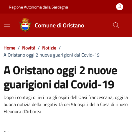
Vai ai contenuti
Vai al Footer
Regione Autonoma della Sardegna
Comune di Oristano
Home
/
Novità
/
Notizie
/
A Oristano oggi 2 nuove guarigioni dal Covid-19
A Oristano oggi 2 nuove
guarigioni dal Covid-19
Dettagli della notizia
Dopo i contagi di ieri tra gli ospiti dell'Oasi francescana, oggi la
buona notizia della negatività dei 54 ospiti della Casa di riposo
Eleonora d’Arborea