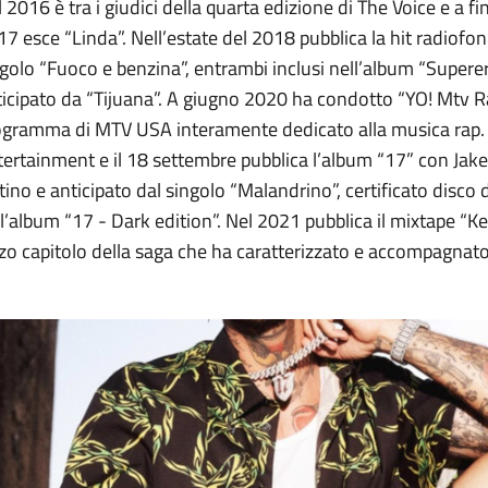
 2016 è tra i giudici della quarta edizione di The Voice e a f
7 esce “Linda”. Nell’estate del 2018 pubblica la hit radiofo
golo “Fuoco e benzina”, entrambi inclusi nell’album “Supere
icipato da “Tijuana”. A giugno 2020 ha condotto “YO! Mtv Ra
ogramma di MTV USA interamente dedicato alla musica rap.
ertainment e il 18 settembre pubblica l’album “17” con Jake 
tino e anticipato dal singolo “Malandrino”, certificato disco 
l’album “17 - Dark edition”. Nel 2021 pubblica il mixtape “Ket
zo capitolo della saga che ha caratterizzato e accompagnato