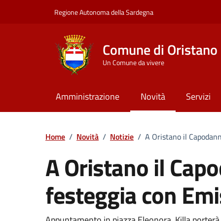
Vai ai contenuti
Vai al Footer
Regione Autonoma della Sardegna
Comune di Oristano
Un Comune da vivere
Amministrazione
Novità
Servizi
Home
/
Novità
/
Notizie
/
A Oristano il Capodann
A Oristano il Cap
festeggia con Emis
Appuntamento in piazza Eleonora. Killa porterà s