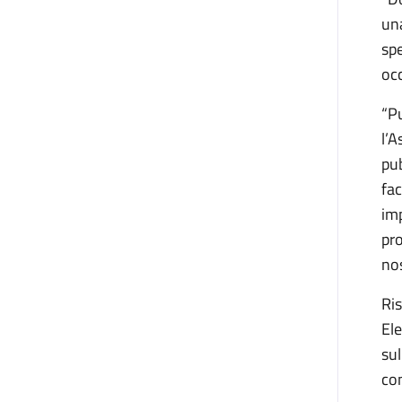
una
spe
occ
“Pu
l’A
pub
fac
imp
pr
nos
Ris
Ele
sul
con