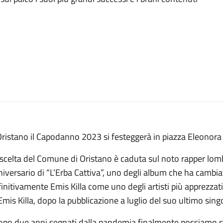
ristano il Capodanno 2023 si festeggerà in piazza Eleonora 
scelta del Comune di Oristano è caduta sul noto rapper lom
iversario di “L’Erba Cattiva”, uno degli album che ha cambiat
initivamente Emis Killa come uno degli artisti più apprezzati e
Emis Killa, dopo la pubblicazione a luglio del suo ultimo sing
opo due anni segnati dalla pandemia finalmente possiamo sa