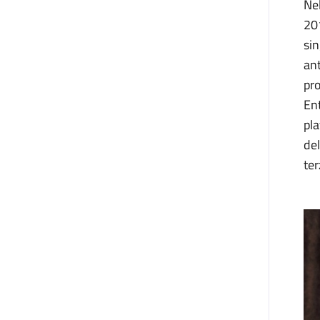
Nel
201
sin
ant
pr
Ent
pla
del
ter