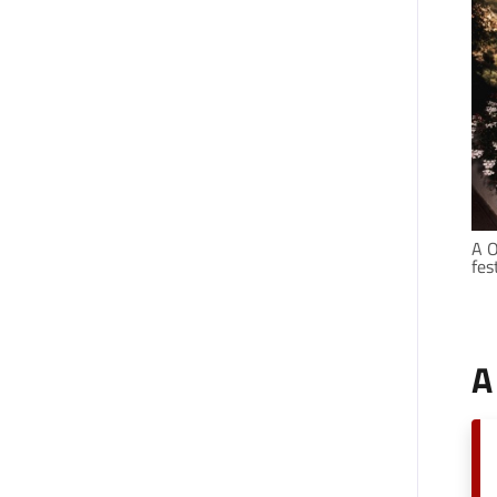
A O
fes
A