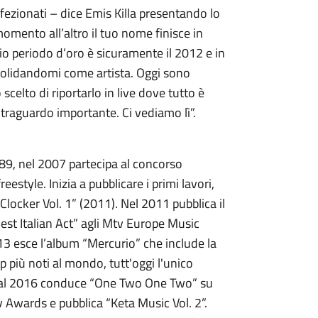
ffezionati – dice Emis Killa presentando lo
omento all’altro il tuo nome finisce in
mio periodo d’oro è sicuramente il 2012 e in
solidandomi come artista. Oggi sono
celto di riportarlo in live dove tutto è
 traguardo importante. Ci vediamo lì”.
89, nel 2007 partecipa al concorso
eestyle. Inizia a pubblicare i primi lavori,
ocker Vol. 1” (2011). Nel 2011 pubblica il
 “Best Italian Act” agli Mtv Europe Music
13 esce l’album “Mercurio” che include la
p più noti al mondo, tutt'oggi l'unico
13 al 2016 conduce “One Two One Two” su
 Awards e pubblica “Keta Music Vol. 2”.