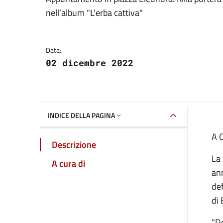
Dettagli della notizia
nell’album "L'erba cattiva"
Data:
02 dicembre 2022
INDICE DELLA PAGINA
A O
Descrizione
La 
A cura di
ann
def
di 
“D