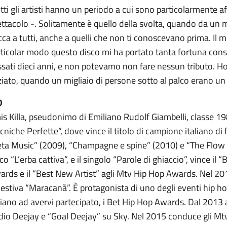
tti gli artisti hanno un periodo a cui sono particolarmente a
ttacolo -. Solitamente è quello della svolta, quando da un m
ca a tutti, anche a quelli che non ti conoscevano prima. Il 
rticolar modo questo disco mi ha portato tanta fortuna con
sati dieci anni, e non potevamo non fare nessun tributo. Ho s
ziato, quando un migliaio di persone sotto al palco erano un
O
s Killa, pseudonimo di Emiliano Rudolf Giambelli, classe 19
cniche Perfette”, dove vince il titolo di campione italiano di fr
ta Music” (2009), “Champagne e spine” (2010) e “The Flow Cl
co “L’erba cattiva”, e il singolo “Parole di ghiaccio”, vince il
rds e il “Best New Artist” agli Mtv Hip Hop Awards. Nel 20
 estiva “Maracanã”. È protagonista di uno degli eventi hip ho
aliano ad avervi partecipato, i Bet Hip Hop Awards. Dal 20
io Deejay e “Goal Deejay” su Sky. Nel 2015 conduce gli Mtv