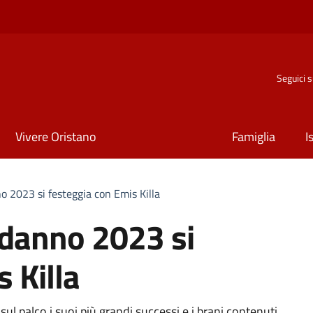
Seguici 
Vivere Oristano
Famiglia
I
o 2023 si festeggia con Emis Killa
odanno 2023 si
 Killa
ul palco i suoi più grandi successi e i brani contenuti