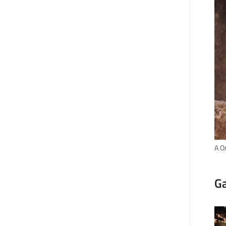
A O
Ga