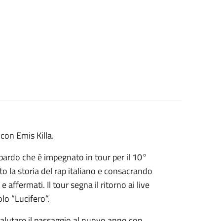
con Emis Killa.
bardo che è impegnato in tour per il 10°
o la storia del rap italiano e consacrando
 affermati. Il tour segna il ritorno ai live
olo “Lucifero”.
lutare il passaggio al nuovo anno con