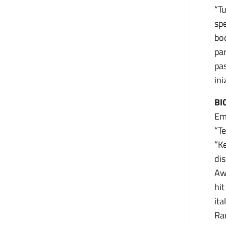
“Tu
spe
boc
pa
pas
ini
BI
Emi
“Te
“Ke
dis
Awa
hit
it
Rad