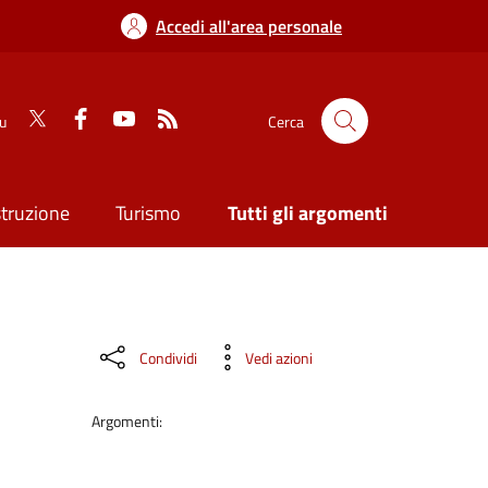
Accedi all'area personale
su
Cerca
struzione
Turismo
Tutti gli argomenti
Condividi
Vedi azioni
Argomenti: