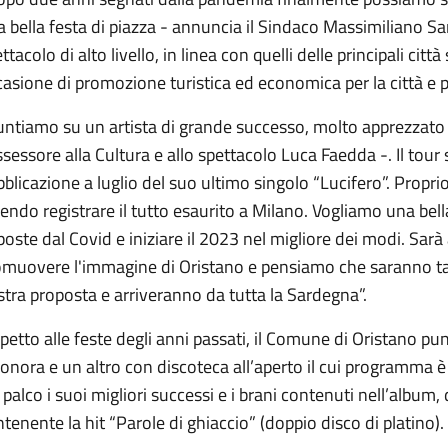
 bella festa di piazza - annuncia il Sindaco Massimiliano S
ttacolo di alto livello, in linea con quelli delle principali c
asione di promozione turistica ed economica per la città e pe
ntiamo su un artista di grande successo, molto apprezzato d
ssessore alla Cultura e allo spettacolo Luca Faedda -. Il tour s
blicazione a luglio del suo ultimo singolo “Lucifero”. Propri
endo registrare il tutto esaurito a Milano. Vogliamo una bella f
oste dal Covid e iniziare il 2023 nel migliore dei modi. Sar
omuovere l'immagine di Oristano e pensiamo che saranno tan
tra proposta e arriveranno da tutta la Sardegna”.
petto alle feste degli anni passati, il Comune di Oristano pu
onora e un altro con discoteca all’aperto il cui programma è 
 palco i suoi migliori successi e i brani contenuti nell’album, 
tenente la hit “Parole di ghiaccio” (doppio disco di platino).