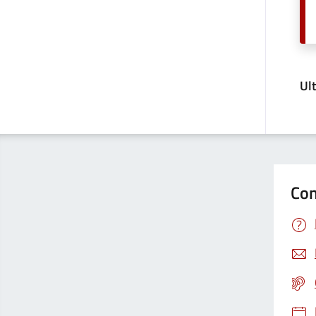
Ul
Con