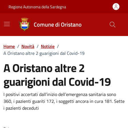
Vai ai contenuti
Vai al Footer
Regione Autonoma della Sardegna
Comune di Oristano
Home
/
Novità
/
Notizie
/
A Oristano altre 2 guarigioni dal Covid-19
A Oristano altre 2
guarigioni dal Covid-19
Dettagli della notizia
I positivi accertati dall’inizio dell’emergenza sanitaria sono
360, i pazienti guariti 172, i soggetti ancora in cura 181. Sette
i pazienti deceduti