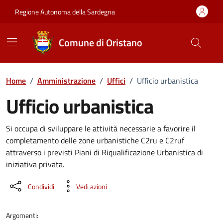
Vai ai contenuti
Vai al Footer
Regione Autonoma della Sardegna
Comune di Oristano
Home
/
Amministrazione
/
Uffici
/
Ufficio urbanistica
Ufficio urbanistica
Dettaglio dell'unità organizzati
Si occupa di sviluppare le attività necessarie a favorire il
completamento delle zone urbanistiche C2ru e C2ruf
attraverso i previsti Piani di Riqualificazione Urbanistica di
iniziativa privata.
Condividi
Vedi azioni
Argomenti: