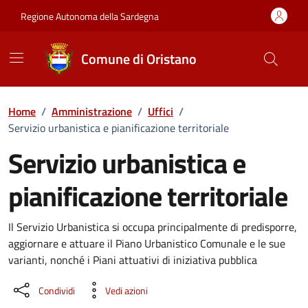
Vai ai contenuti
Vai al Footer
Regione Autonoma della Sardegna
Comune di Oristano
Home
/
Amministrazione
/
Uffici
/
Servizio urbanistica e pianificazione territoriale
Servizio urbanistica e
pianificazione territoriale
Dettaglio dell'unità organizzati
Il Servizio Urbanistica si occupa principalmente di predisporre,
aggiornare e attuare il Piano Urbanistico Comunale e le sue
varianti, nonché i Piani attuativi di iniziativa pubblica
Condividi
Vedi azioni