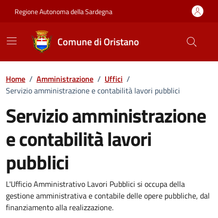
Vai ai contenuti
Vai al Footer
Regione Autonoma della Sardegna
Comune di Oristano
Home
/
Amministrazione
/
Uffici
/
Servizio amministrazione e contabilità lavori pubblici
Servizio amministrazione
e contabilità lavori
pubblici
Dettaglio dell'unità organizzati
L'Ufficio Amministrativo Lavori Pubblici si occupa della
gestione amministrativa e contabile delle opere pubbliche, dal
finanziamento alla realizzazione.