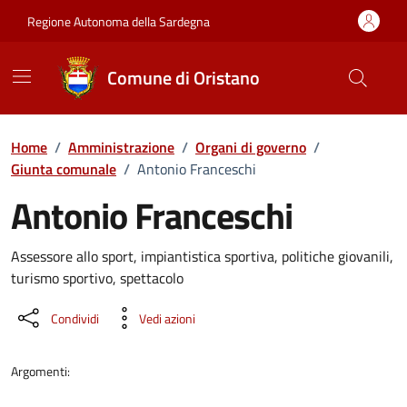
Vai ai contenuti
Vai al Footer
Regione Autonoma della Sardegna
Comune di Oristano
Home
/
Amministrazione
/
Organi di governo
/
Giunta comunale
/
Antonio Franceschi
Antonio Franceschi
Dettaglio della persona
Assessore allo sport, impiantistica sportiva, politiche giovanili,
turismo sportivo, spettacolo
Condividi
Vedi azioni
Argomenti: