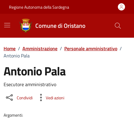
Vai ai contenuti
Vai al Footer
Regione Autonoma della Sardegna
Comune di Oristano
Home
/
Amministrazione
/
Personale amministrativo
/
Antonio Pala
Antonio Pala
Dettaglio della persona
Esecutore amministrativo
Condividi
Vedi azioni
Argomenti: