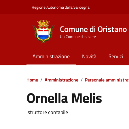
Vai ai contenuti
Vai al Footer
Regione Autonoma della Sardegna
Comune di Oristano
Un Comune da vivere
Amministrazione
Novità
Servizi
Home
/
Amministrazione
/
Personale amministra
Ornella Melis
Dettaglio della pers
Istruttore contabile