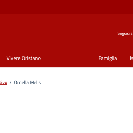
Seguici 
Vivere Oristano
Famiglia
I
tivo
/
Ornella Melis
ona