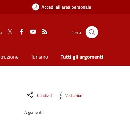
Accedi all'area personale
su
Cerca
struzione
Turismo
Tutti gli argomenti
Condividi
Vedi azioni
Argomenti: