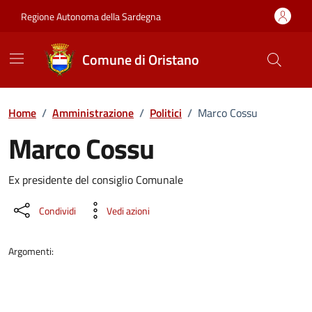
Vai ai contenuti
Vai al Footer
Regione Autonoma della Sardegna
Comune di Oristano
Home
/
Amministrazione
/
Politici
/
Marco Cossu
Marco Cossu
Dettaglio della persona
Ex presidente del consiglio Comunale
Condividi
Vedi azioni
Argomenti: