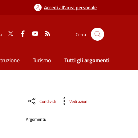
Accedi all'area personale
su
Cerca
struzione
Turismo
Tutti gli argomenti
Condividi
Vedi azioni
Argomenti: