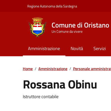
Vai ai contenuti
Vai al Footer
Regione Autonoma della Sardegna
Comune di Oristano
Un Comune da vivere
Amministrazione
Novità
Servizi
Home
/
Amministrazione
/
Personale amministra
Rossana Obinu
Dettaglio della pers
Istruttore contabile