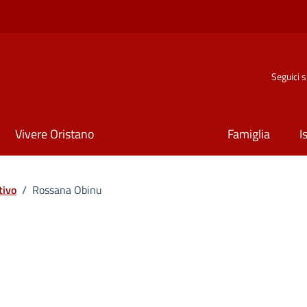
Seguici 
Vivere Oristano
Famiglia
I
tivo
/
Rossana Obinu
ona