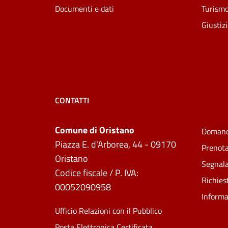
Documenti e dati
Turism
Giustiz
CONTATTI
Comune di Oristano
Domand
Piazza E. d'Arborea, 44 - 09170
Prenot
Oristano
Segnala
Codice fiscale / P. IVA:
Richies
00052090958
Informa
Ufficio Relazioni con il Pubblico
Posta Elettronica Certificata