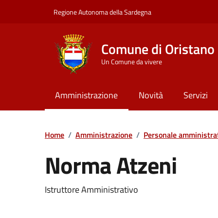
Vai ai contenuti
Vai al Footer
Regione Autonoma della Sardegna
Comune di Oristano
Un Comune da vivere
Amministrazione
Novità
Servizi
Home
/
Amministrazione
/
Personale amministra
Norma Atzeni
Dettaglio della pers
Istruttore Amministrativo