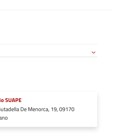
cio SUAPE
iutadella De Menorca, 19, 09170
tano