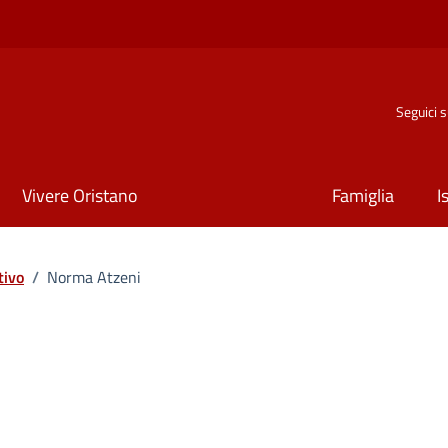
Seguici 
Vivere Oristano
Famiglia
I
tivo
/
Norma Atzeni
ona