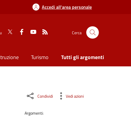
Accedi all'area personale
su
Cerca
struzione
Turismo
Tutti gli argomenti
Condividi
Vedi azioni
Argomenti: