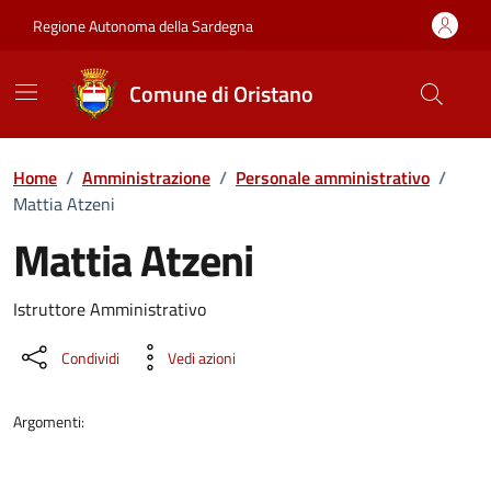
Vai ai contenuti
Vai al Footer
Regione Autonoma della Sardegna
Comune di Oristano
Home
/
Amministrazione
/
Personale amministrativo
/
Mattia Atzeni
Mattia Atzeni
Dettaglio della persona
Istruttore Amministrativo
Condividi
Vedi azioni
Argomenti: