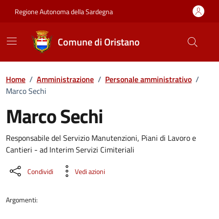
Vai ai contenuti
Vai al Footer
Regione Autonoma della Sardegna
Comune di Oristano
Home
/
Amministrazione
/
Personale amministrativo
/
Marco Sechi
Marco Sechi
Dettaglio della persona
Responsabile del Servizio Manutenzioni, Piani di Lavoro e
Cantieri - ad Interim Servizi Cimiteriali
Condividi
Vedi azioni
Argomenti: