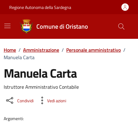
Vai ai contenuti
Vai al Footer
Regione Autonoma della Sardegna
Comune di Oristano
Home
/
Amministrazione
/
Personale amministrativo
/
Manuela Carta
Manuela Carta
Dettaglio della persona
Istruttore Amministrativo Contabile
Condividi
Vedi azioni
Argomenti: