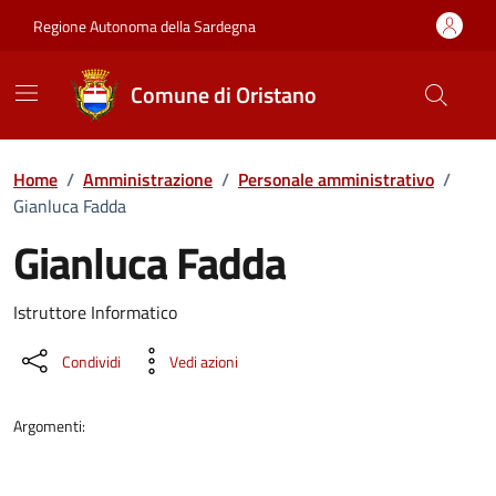
Vai ai contenuti
Vai al Footer
Regione Autonoma della Sardegna
Comune di Oristano
Home
/
Amministrazione
/
Personale amministrativo
/
Gianluca Fadda
Gianluca Fadda
Dettaglio della persona
Istruttore Informatico
Condividi
Vedi azioni
Argomenti: