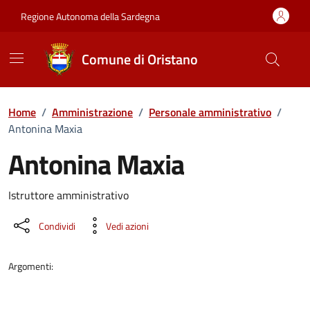
Vai ai contenuti
Vai al Footer
Regione Autonoma della Sardegna
Comune di Oristano
Home
/
Amministrazione
/
Personale amministrativo
/
Antonina Maxia
Antonina Maxia
Dettaglio della persona
Istruttore amministrativo
Condividi
Vedi azioni
Argomenti: