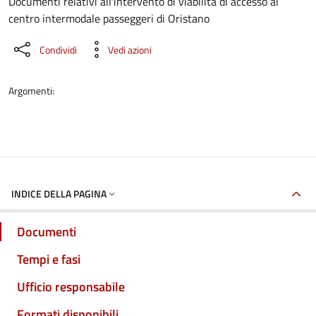
Dettaglio del documento
Documenti relativi all'intervento di viabilità di accesso al
centro intermodale passeggeri di Oristano
Condividi
Vedi azioni
Argomenti:
INDICE DELLA PAGINA
Documenti
Tempi e fasi
Ufficio responsabile
Formati disponibili