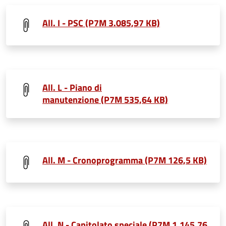
All. I - PSC (P7M 3.085,97 KB)
All. L - Piano di
manutenzione (P7M 535,64 KB)
All. M - Cronoprogramma (P7M 126,5 KB)
All. N - Capitolato speciale (P7M 1.145,76