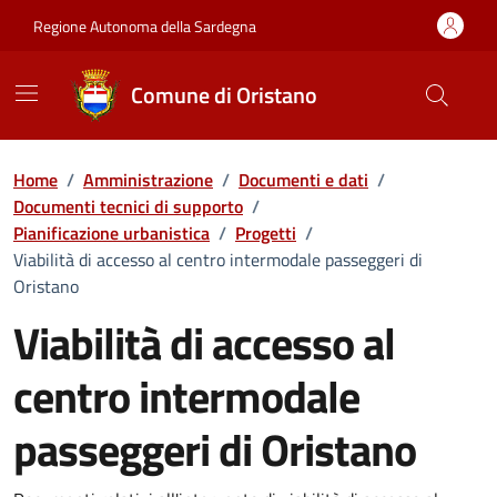
Vai ai contenuti
Vai al Footer
Regione Autonoma della Sardegna
Comune di Oristano
Home
/
Amministrazione
/
Documenti e dati
/
Documenti tecnici di supporto
/
Pianificazione urbanistica
/
Progetti
/
Viabilità di accesso al centro intermodale passeggeri di
Oristano
Viabilità di accesso al
centro intermodale
passeggeri di Oristano