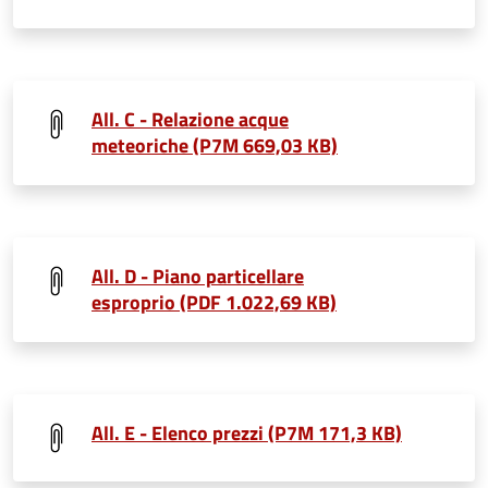
All. C - Relazione acque
meteoriche (P7M 669,03 KB)
All. D - Piano particellare
esproprio (PDF 1.022,69 KB)
All. E - Elenco prezzi (P7M 171,3 KB)