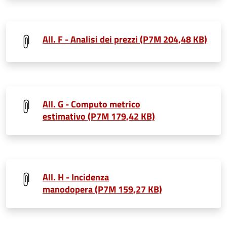
All. F - Analisi dei prezzi (P7M 204,48 KB)
All. G - Computo metrico
estimativo (P7M 179,42 KB)
All. H - Incidenza
manodopera (P7M 159,27 KB)